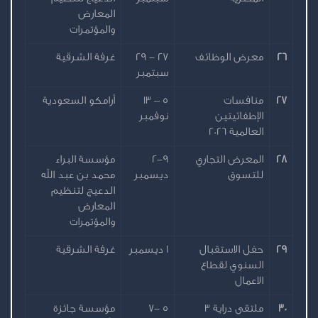
المعارض
والمؤتمرات
26
معرض الوظائف
27 - 29
غرفة الشرقية
سبتمبر
27
منافسات
5 – 13
أرامكو السعودية
الإطفائيتين
نوفمبر
العالمية 2026
28
المعرض التجاري
2-9
مؤسسة البراء
للتسوق
ديسمبر
محمد بن عبد الله
الدعيج لتنظيم
المعارض
والمؤتمرات
29
حفل الاستقبال
1 ديسمبر
غرفة الشرقية
السنوي لقطاع
الاعمال
30
ملتقى دراية 3
5 -7
مؤسسة جائزة