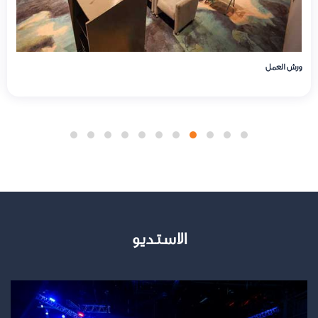
البهو
الاستديو