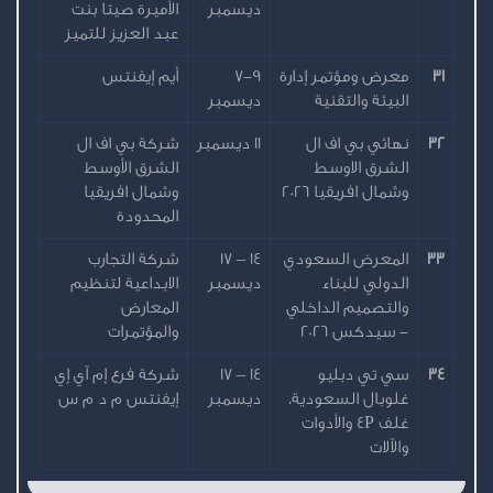
ديسمبر
الأميرة صيتا بنت
عبد العزيز للتميز
31
معرض ومؤتمر إدارة
7-9
أيم إيفنتس
البيئة والتقنية
ديسمبر
32
نهائي بي اف ال
11 ديسمبر
شركة بي اف ال
الشرق الاوسط
الشرق الأوسط
وشمال افريقيا 2026
وشمال افريقيا
المحدودة
33
المعرض السعودي
14 – 17
شركة التجارب
الدولي للبناء
ديسمبر
الابداعية لتنظيم
والتصميم الداخلي
المعارض
- سيدكس 2026
والمؤتمرات
34
سي تي دبليو
14 – 17
شركة فرع إم آي إي
غلوبال السعودية،
ديسمبر
إيفنتس م د م س
غلف 4P والأدوات
والآلات