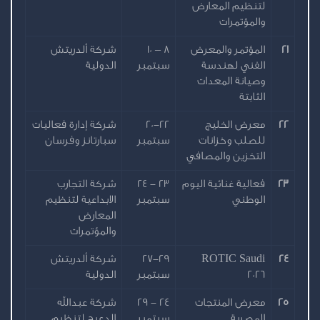
لتنظيم المعارض
والمؤتمرات
21
المؤتمر والمعرض
8 – 10
شركة ألدريتش
الفني لهندسة
سبتمبر
الدولية
وصيانة المعدات
الثابتة
22
معرض الخليج
20-22
شركة إدارة فعاليات
للصلب وخزانات
سبتمبر
سبارتانز وفرسان
التخزين والمصافي
23
فعالية غنائية اليوم
23 - 24
شركة التجارب
الوطني
سبتمبر
الابداعية لتنظيم
المعارض
والمؤتمرات
24
ROTIC Saudi
27-29
شركة ألدريتش
2026
سبتمبر
الدولية
25
معرض المنتجات
24 - 29
شركة عبدالله
المصرية
سبتمبر
الدعيج لتنظيم