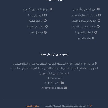
عن الظهران أكسبو
موقع الظهران أكسبو
سيرة الظهران أكسبو
الوصول إلينا
الرؤية، الرسالة والقيم
روابط مهمة
أعضاء مجلس الإدارة
لتنظيم فعالية
التقارير السنوية
تواصل معنا
ملف الصور
إبقى على تواصل معنا
ص.ب.: 7519 الخبر 31472 المملكة العربية السعودية شارع الملك فيصل -
الطريق الساحلي الخبر/الدمام شارع عبدالله بن عبداللطيف الفوزان – الخبر -
المملكة العربية السعودية
+96638400000
+96638400008
info@diec.com.sa
©
2019 جميع الحقوق محفوظة الظهران أكسبو
حقوق النشر