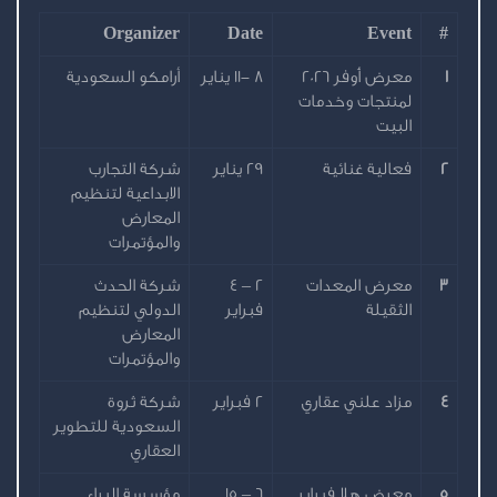
Organizer
Date
Event
#
1
معرض أُوفر 2026
8 -11 يناير
أرامكو السعودية
لمنتجات وخدمات
البيت
2
فعالية غنائية
29 يناير
شركة التجارب
الابداعية لتنظيم
المعارض
والمؤتمرات
3
معرض المعدات
2 – 4
شركة الحدث
الثقيلة
فبراير
الدولي لتنظيم
المعارض
والمؤتمرات
4
مزاد علني عقاري
2 فبراير
شركة ثروة
السعودية للتطوير
العقاري
5
معرض هلا فبراير
6 – 15
مؤسسة البراء