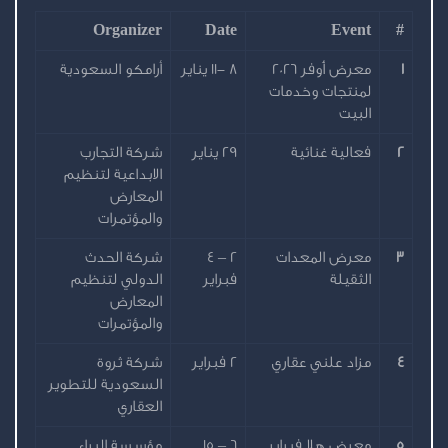
Organizer
Date
Event
#
1
معرض أُوفر 2026
8 -11 يناير
أرامكو السعودية
لمنتجات وخدمات
البيت
2
فعالية غنائية
29 يناير
شركة التجارب
الابداعية لتنظيم
المعارض
والمؤتمرات
3
معرض المعدات
2 – 4
شركة الحدث
الثقيلة
فبراير
الدولي لتنظيم
المعارض
والمؤتمرات
4
مزاد علني عقاري
2 فبراير
شركة ثروة
السعودية للتطوير
العقاري
5
معرض هلا فبراير
6 – 15
مؤسسة البراء