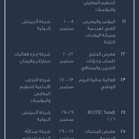
لتنظيم المعارض
والمؤتمرات
21
المؤتمر والمعرض
8 – 10
شركة ألدريتش
الفني لهندسة
سبتمبر
الدولية
وصيانة المعدات
الثابتة
22
معرض الخليج
20-22
شركة إدارة فعاليات
للصلب وخزانات
سبتمبر
سبارتانز وفرسان
التخزين والمصافي
23
فعالية غنائية اليوم
23 - 24
شركة التجارب
الوطني
سبتمبر
الابداعية لتنظيم
المعارض
والمؤتمرات
24
ROTIC Saudi
27-29
شركة ألدريتش
2026
سبتمبر
الدولية
25
معرض المنتجات
24 - 29
شركة عبدالله
المصرية
سبتمبر
الدعيج لتنظيم