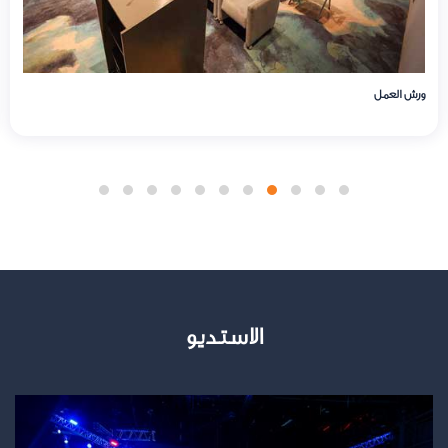
البهو
الاستديو