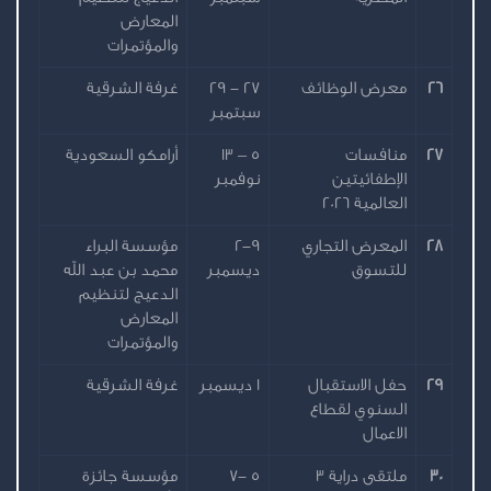
المعارض
والمؤتمرات
26
معرض الوظائف
27 - 29
غرفة الشرقية
سبتمبر
27
منافسات
5 – 13
أرامكو السعودية
الإطفائيتين
نوفمبر
العالمية 2026
28
المعرض التجاري
2-9
مؤسسة البراء
للتسوق
ديسمبر
محمد بن عبد الله
الدعيج لتنظيم
المعارض
والمؤتمرات
29
حفل الاستقبال
1 ديسمبر
غرفة الشرقية
السنوي لقطاع
الاعمال
30
ملتقى دراية 3
5 -7
مؤسسة جائزة