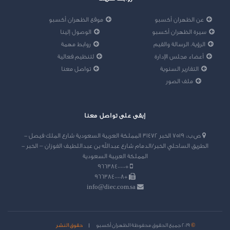
عن الظهران أكسبو
موقع الظهران أكسبو
سيرة الظهران أكسبو
الوصول إلينا
الرؤية، الرسالة والقيم
روابط مهمة
أعضاء مجلس الإدارة
لتنظيم فعالية
التقارير السنوية
تواصل معنا
ملف الصور
إبقى على تواصل معنا
ص.ب.: 7519 الخبر 31472 المملكة العربية السعودية شارع الملك فيصل -
الطريق الساحلي الخبر/الدمام شارع عبدالله بن عبداللطيف الفوزان – الخبر -
المملكة العربية السعودية
+96638400000
+96638400008
info@diec.com.sa
©
2019 جميع الحقوق محفوظة الظهران أكسبو
حقوق النشر