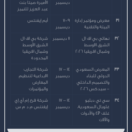
ديسمبر
الأميرة صيتا بنت
عبد العزيز للتميز
31
معرض ومؤتمر إدارة
7-9
أيم إيفنتس
البيئة والتقنية
ديسمبر
32
نهائي بي اف ال
11 ديسمبر
شركة بي اف ال
الشرق الاوسط
الشرق الأوسط
وشمال افريقيا 2026
وشمال افريقيا
المحدودة
33
المعرض السعودي
14 – 17
شركة التجارب
الدولي للبناء
ديسمبر
الابداعية لتنظيم
والتصميم الداخلي
المعارض
- سيدكس 2026
والمؤتمرات
34
سي تي دبليو
14 – 17
شركة فرع إم آي إي
غلوبال السعودية،
ديسمبر
إيفنتس م د م س
غلف 4P والأدوات
والآلات